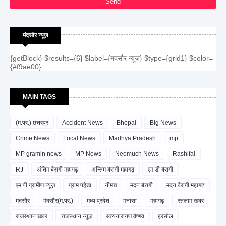
मंदसौर न्यूज़
{getBlock} $results={6} $label={मंदसौर न्यूज़} $type={grid1} $color=
{#f9ae00}
MAIN TAGS
(म.प्र.) छतरपुर
Accident News
Bhopal
Big News
Crime News
Local News
Madhya Pradesh
mp
MP gramin news
MP News
Neemuch News
Rashifal
RJ
अंतिम बैरागी महागढ़
अन्तिम बैरागी महागढ़
एम डी बैरागी
एम पी ग्रामीण न्यूज़
ग्राम पहेड़ा
नीमच
मदन बैरागी
मदन बैरागी महागढ़
मंदसौर
मंदसौर(म.प्र.)
मध्य प्रदेश
मनासा
महागढ़
रतलाम खबर
राजस्थान खबर
राजस्थान न्यूज़
सत्यनारायण वैष्णव
हरसोल