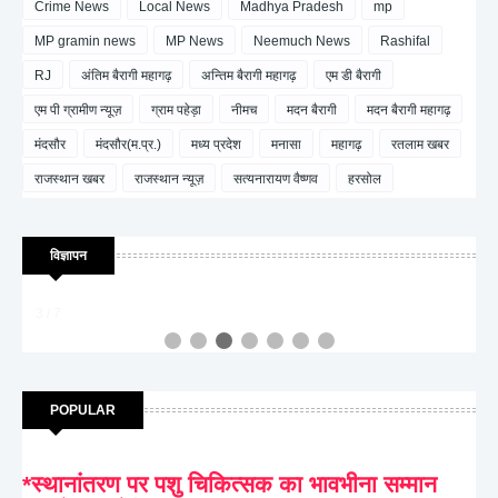
Crime News
Local News
Madhya Pradesh
mp
MP gramin news
MP News
Neemuch News
Rashifal
RJ
अंतिम बैरागी महागढ़
अन्तिम बैरागी महागढ़
एम डी बैरागी
एम पी ग्रामीण न्यूज़
ग्राम पहेड़ा
नीमच
मदन बैरागी
मदन बैरागी महागढ़
मंदसौर
मंदसौर(म.प्र.)
मध्य प्रदेश
मनासा
महागढ़
रतलाम खबर
राजस्थान खबर
राजस्थान न्यूज़
सत्यनारायण वैष्णव
हरसोल
विज्ञापन
3 / 7
POPULAR
*स्थानांतरण पर पशु चिकित्सक का भावभीना सम्मान