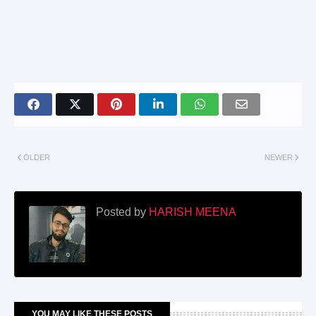
OLDER
NEWER
Posted by
HARISH MEENA
YOU MAY LIKE THESE POSTS