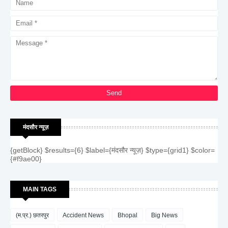
मंदसौर न्यूज़
{getBlock} $results={6} $label={मंदसौर न्यूज़} $type={grid1} $color=
{#f9ae00}
MAIN TAGS
(म.प्र.) छतरपुर
Accident News
Bhopal
Big News