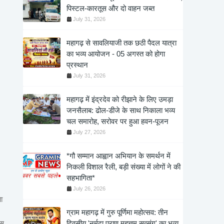
पिस्टल-कारतूस और दो वाहन जब्त
July 31, 2026
महागढ़ से सावलियाजी तक छठी पैदल यात्रा
का भव्य आयोजन - 05 अगस्त को होगा
प्रस्थान
July 31, 2026
महागढ़ में इंद्रदेव को रीझाने के लिए उमड़ा
जनसैलाब: ढोल-डीजे के साथ निकाला भव्य
चल समारोह, सरोवर पर हुआ हवन-पूजन
July 27, 2026
*गौ सम्मान आह्वान अभियान के समर्थन में
निकली विशाल रैली, बड़ी संख्या में लोगों ने की
सहभागिता*
July 26, 2026
ा
ग्राम महागढ़ में गुरु पूर्णिमा महोत्सव: तीन
दिवसीय 'नर्मदा पुराण महत्तम सत्संग' का भव्य
वस