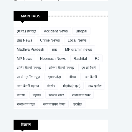
MAIN TAGS
(म.प्र.) छतरपुर
Accident News
Bhopal
Big News
Crime News
Local News
Madhya Pradesh
mp
MP gramin news
MP News
Neemuch News
Rashifal
RJ
अंतिम बैरागी महागढ़
अन्तिम बैरागी महागढ़
एम डी बैरागी
एम पी ग्रामीण न्यूज़
ग्राम पहेड़ा
नीमच
मदन बैरागी
मदन बैरागी महागढ़
मंदसौर
मंदसौर(म.प्र.)
मध्य प्रदेश
मनासा
महागढ़
रतलाम खबर
राजस्थान खबर
राजस्थान न्यूज़
सत्यनारायण वैष्णव
हरसोल
विज्ञापन