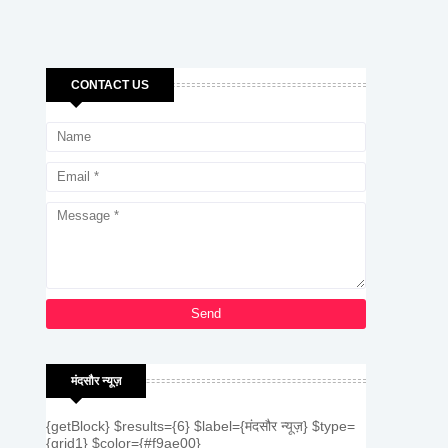
CONTACT US
मंदसौर न्यूज़
{getBlock} $results={6} $label={मंदसौर न्यूज़} $type=
{grid1} $color={#f9ae00}