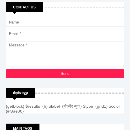
CONTACT US
मंदसौर न्यूज़
{getBlock} $results={6} $label={मंदसौर न्यूज़} $type={grid1} $color=
{#f9ae00}
MAIN TAGS