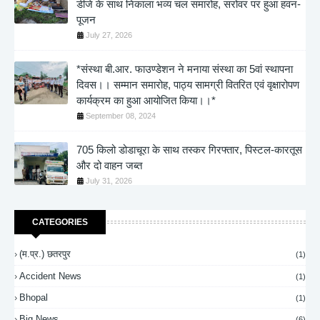
डीजे के साथ निकाला भव्य चल समारोह, सरोवर पर हुआ हवन-
पूजन
July 27, 2026
*संस्था बी.आर. फाउण्डेशन ने मनाया संस्था का 5वां स्थापना
दिवस।। सम्मान समारोह, पाठ्य सामग्री वितरित एवं वृक्षारोपण
कार्यक्रम का हुआ आयोजित किया।।*
September 08, 2024
705 किलो डोडाचूरा के साथ तस्कर गिरफ्तार, पिस्टल-कारतूस
और दो वाहन जब्त
July 31, 2026
CATEGORIES
(म.प्र.) छतरपुर
(1)
Accident News
(1)
Bhopal
(1)
Big News
(6)