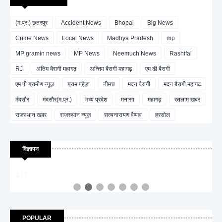
(म.प्र.) छतरपुर
Accident News
Bhopal
Big News
Crime News
Local News
Madhya Pradesh
mp
MP gramin news
MP News
Neemuch News
Rashifal
RJ
अंतिम बैरागी महागढ़
अन्तिम बैरागी महागढ़
एम डी बैरागी
एम पी ग्रामीण न्यूज़
ग्राम पहेड़ा
नीमच
मदन बैरागी
मदन बैरागी महागढ़
मंदसौर
मंदसौर(म.प्र.)
मध्य प्रदेश
मनासा
महागढ़
रतलाम खबर
राजस्थान खबर
राजस्थान न्यूज़
सत्यनारायण वैष्णव
हरसोल
विज्ञापन
2 / 7
POPULAR