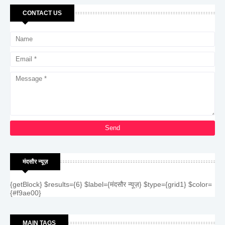
CONTACT US
मंदसौर न्यूज़
{getBlock} $results={6} $label={मंदसौर न्यूज़} $type={grid1} $color=
{#f9ae00}
MAIN TAGS