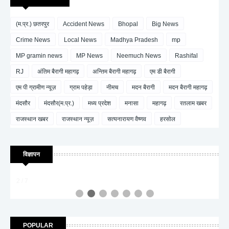
(म.प्र.) छतरपुर
Accident News
Bhopal
Big News
Crime News
Local News
Madhya Pradesh
mp
MP gramin news
MP News
Neemuch News
Rashifal
RJ
अंतिम बैरागी महागढ़
अन्तिम बैरागी महागढ़
एम डी बैरागी
एम पी ग्रामीण न्यूज़
ग्राम पहेड़ा
नीमच
मदन बैरागी
मदन बैरागी महागढ़
मंदसौर
मंदसौर(म.प्र.)
मध्य प्रदेश
मनासा
महागढ़
रतलाम खबर
राजस्थान खबर
राजस्थान न्यूज़
सत्यनारायण वैष्णव
हरसोल
विज्ञापन
2 / 7
POPULAR