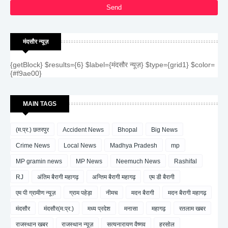
मंदसौर न्यूज़
{getBlock} $results={6} $label={मंदसौर न्यूज़} $type={grid1} $color=
{#f9ae00}
MAIN TAGS
(म.प्र.) छतरपुर
Accident News
Bhopal
Big News
Crime News
Local News
Madhya Pradesh
mp
MP gramin news
MP News
Neemuch News
Rashifal
RJ
अंतिम बैरागी महागढ़
अन्तिम बैरागी महागढ़
एम डी बैरागी
एम पी ग्रामीण न्यूज़
ग्राम पहेड़ा
नीमच
मदन बैरागी
मदन बैरागी महागढ़
मंदसौर
मंदसौर(म.प्र.)
मध्य प्रदेश
मनासा
महागढ़
रतलाम खबर
राजस्थान खबर
राजस्थान न्यूज़
सत्यनारायण वैष्णव
हरसोल