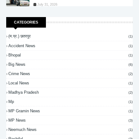
July 31, 2026
CATEGORIES
(म.प्र.) छतरपुर
(1)
Accident News
(1)
Bhopal
(1)
Big News
(6)
Crime News
(2)
Local News
(1)
Madhya Pradesh
(2)
Mp
(1)
MP Gramin News
(1)
MP News
(3)
Neemuch News
(1)
Rashifal
(2)