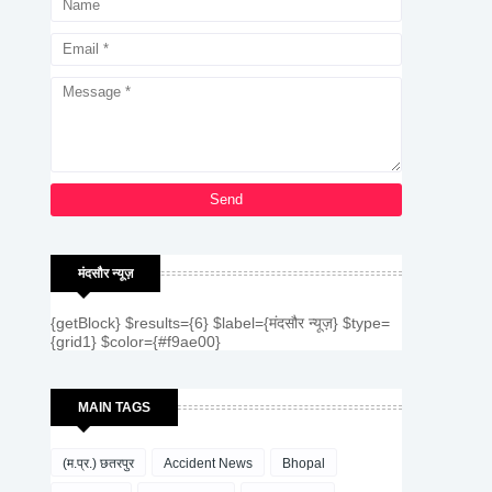
मंदसौर न्यूज़
{getBlock} $results={6} $label={मंदसौर न्यूज़} $type=
{grid1} $color={#f9ae00}
MAIN TAGS
(म.प्र.) छतरपुर
Accident News
Bhopal