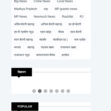
Big News
Crime News
Local News
Madhya Pradesh
mp
MP gramin news
MP News
Neemuch News
Rashifal
RJ
अंतिम बैरागी महागढ़
अन्तिम बैरागी महागढ़
एम डी बैरागी
एम पी ग्रामीण न्यूज़
ग्राम पहेड़ा
नीमच
मदन बैरागी
मदन बैरागी महागढ़
मंदसौर
मंदसौर(म.प्र.)
मध्य प्रदेश
मनासा
महागढ़
रतलाम खबर
राजस्थान खबर
राजस्थान न्यूज़
सत्यनारायण वैष्णव
हरसोल
विज्ञापन
2 / 7
POPULAR