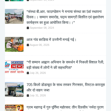
*संस्था बी.आर. फाउण्डेशन ने मनाया संस्था का 5वां स्थापना
दिवस।। सम्मान समारोह, पाठ्य सामग्री वितरित एवं वृक्षारोपण
कार्यक्रम का हुआ आयोजित किया।।*
September 08, 2024
आज गांव बरडिया में उज्जैनी मनाई गई।
August 06, 2026
*गौ सम्मान आह्वान अभियान के समर्थन में निकली विशाल रैली,
बड़ी संख्या में लोगों ने की सहभागिता*
July 26, 2026
705 किलो डोडाचूरा के साथ तस्कर गिरफ्तार, पिस्टल-कारतूस
और दो वाहन जब्त
July 31, 2026
ग्राम महागढ़ में गुरु पूर्णिमा महोत्सव: तीन दिवसीय 'नर्मदा पुराण