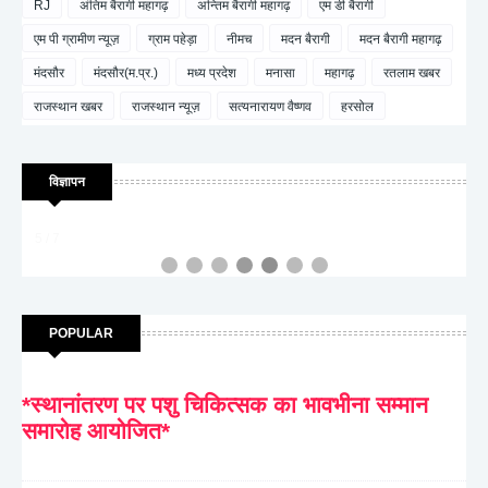
RJ
अंतिम बैरागी महागढ़
अन्तिम बैरागी महागढ़
एम डी बैरागी
एम पी ग्रामीण न्यूज़
ग्राम पहेड़ा
नीमच
मदन बैरागी
मदन बैरागी महागढ़
मंदसौर
मंदसौर(म.प्र.)
मध्य प्रदेश
मनासा
महागढ़
रतलाम खबर
राजस्थान खबर
राजस्थान न्यूज़
सत्यनारायण वैष्णव
हरसोल
विज्ञापन
5 / 7
POPULAR
*स्थानांतरण पर पशु चिकित्सक का भावभीना सम्मान
समारोह आयोजित*