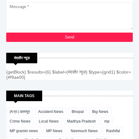
मंदसौर न्यूज़
{getBlock} $results={6} $label={मंदसौर न्यूज़} $type={grid1} $color=
{#f9ae00}
MAIN TAGS
(म.प्र.) छतरपुर
Accident News
Bhopal
Big News
Crime News
Local News
Madhya Pradesh
mp
MP gramin news
MP News
Neemuch News
Rashifal