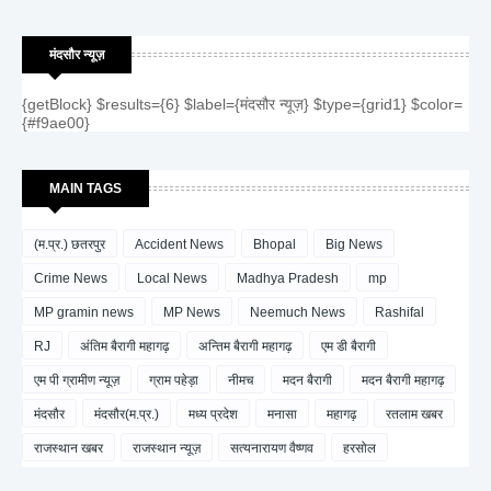
मंदसौर न्यूज़
{getBlock} $results={6} $label={मंदसौर न्यूज़} $type={grid1} $color=
{#f9ae00}
MAIN TAGS
(म.प्र.) छतरपुर
Accident News
Bhopal
Big News
Crime News
Local News
Madhya Pradesh
mp
MP gramin news
MP News
Neemuch News
Rashifal
RJ
अंतिम बैरागी महागढ़
अन्तिम बैरागी महागढ़
एम डी बैरागी
एम पी ग्रामीण न्यूज़
ग्राम पहेड़ा
नीमच
मदन बैरागी
मदन बैरागी महागढ़
मंदसौर
मंदसौर(म.प्र.)
मध्य प्रदेश
मनासा
महागढ़
रतलाम खबर
राजस्थान खबर
राजस्थान न्यूज़
सत्यनारायण वैष्णव
हरसोल