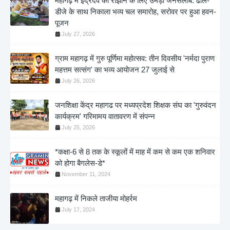
महागढ़ में इंद्रदेव को रीझाने के लिए उमड़ा जनसैलाब: ढोल-
डीजे के साथ निकाला भव्य चल समारोह, सरोवर पर हुआ हवन-
पूजन
July 27, 2026
ग्राम महागढ़ में गुरु पूर्णिमा महोत्सव: तीन दिवसीय 'नर्मदा पुराण
महत्तम सत्संग' का भव्य आयोजन 27 जुलाई से
July 26, 2026
जनशिक्षा केंद्र महागढ पर मध्यप्रदेश शिक्षक संघ का 'गुरुवंदन
कार्यक्रम' गरिमामय वातावरण में संपन्न
July 25, 2026
*कक्षा-6 से 8 तक के स्कूलों में माह में कम से कम एक शनिवार
को होगा बैगलेस-डे*
November 11, 2024
महागढ़ में निकले ताजीया मोहर्रम
July 17, 2024