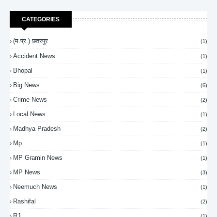
CATEGORIES
(म.प्र.) छतरपुर
(1)
Accident News
(1)
Bhopal
(1)
Big News
(6)
Crime News
(2)
Local News
(1)
Madhya Pradesh
(2)
Mp
(1)
MP Gramin News
(1)
MP News
(3)
Neemuch News
(1)
Rashifal
(2)
RJ
(1)