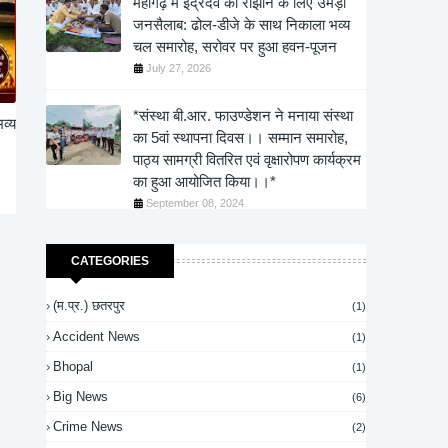
महागढ़ में इंद्रदेव को रीझाने के लिए उमड़ा
जनसैलाब: ढोल-डीजे के साथ निकाला भव्य
चल समारोह, सरोवर पर हुआ हवन-पूजन
July 27, 2026
*संस्था बी.आर. फाउण्डेशन ने मनाया संस्था
व्य
का 5वां स्थापना दिवस।। सम्मान समारोह,
पाठ्य सामग्री वितरित एवं वृक्षारोपण कार्यक्रम
का हुआ आयोजित किया।।*
September 08, 2024
CATEGORIES
(म.प्र.) छतरपुर
(1)
Accident News
(1)
Bhopal
(1)
Big News
(6)
Crime News
(2)