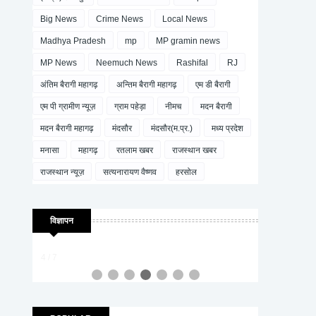
Big News
Crime News
Local News
Madhya Pradesh
mp
MP gramin news
MP News
Neemuch News
Rashifal
RJ
अंतिम बैरागी महागढ़
अन्तिम बैरागी महागढ़
एम डी बैरागी
एम पी ग्रामीण न्यूज़
ग्राम पहेड़ा
नीमच
मदन बैरागी
मदन बैरागी महागढ़
मंदसौर
मंदसौर(म.प्र.)
मध्य प्रदेश
मनासा
महागढ़
रतलाम खबर
राजस्थान खबर
राजस्थान न्यूज़
सत्यनारायण वैष्णव
हरसोल
विज्ञापन
4 / 7