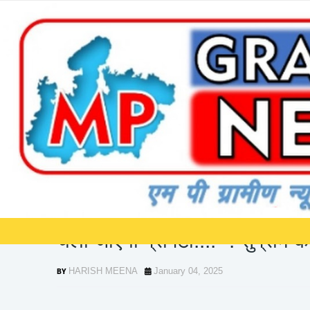
]]>
Home
*नई दिल्ली: (बहुत ही सराहनीय फैसला) "माता-पिता की नहीं की देखभाल, तो चल
*नई दिल्ली: (बहुत ही सराहनीय फै
चली जाएगी प्रॉपर्टी...." : सुप्रीम को
HARISH MEENA
January 04, 2025