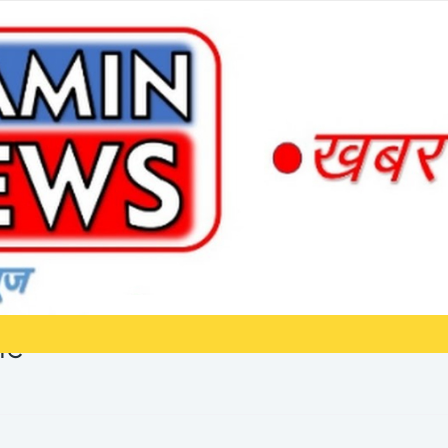
ी जाएगी प्रॉपर्टी...." : सुप्रीम कोर्ट*
सला) "माता-पिता की नहीं की देखभाल, तो
र्ट*