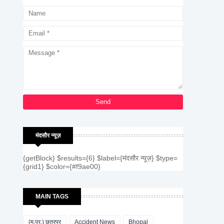
मंदसौर न्यूज़
{getBlock} $results={6} $label={मंदसौर न्यूज़} $type=
{grid1} $color={#f9ae00}
MAIN TAGS
(म.प्र.) छतरपुर
Accident News
Bhopal