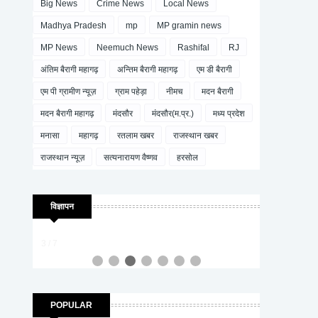
Big News
Crime News
Local News
Madhya Pradesh
mp
MP gramin news
MP News
Neemuch News
Rashifal
RJ
अंतिम बैरागी महागढ़
अन्तिम बैरागी महागढ़
एम डी बैरागी
एम पी ग्रामीण न्यूज़
ग्राम पहेड़ा
नीमच
मदन बैरागी
मदन बैरागी महागढ़
मंदसौर
मंदसौर(म.प्र.)
मध्य प्रदेश
मनासा
महागढ़
रतलाम खबर
राजस्थान खबर
राजस्थान न्यूज़
सत्यनारायण वैष्णव
हरसोल
विज्ञापन
4 / 7
POPULAR