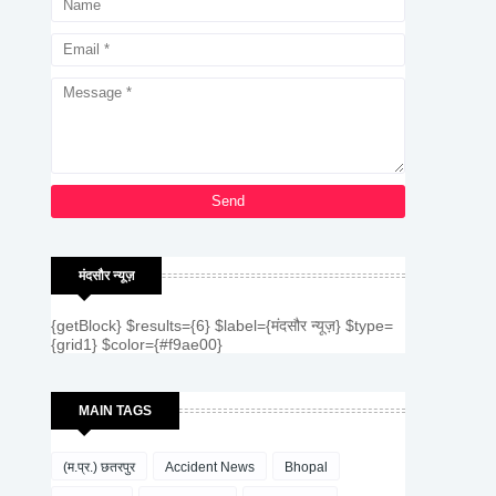
मंदसौर न्यूज़
{getBlock} $results={6} $label={मंदसौर न्यूज़} $type=
{grid1} $color={#f9ae00}
MAIN TAGS
(म.प्र.) छतरपुर
Accident News
Bhopal