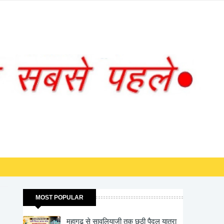
खबरे एवं विज्ञ
⏰
18:21:06
लाइव समय • भारत
खबरे एवं विज्ञ
MOST POPULAR
महागढ़ से सावलियाजी तक छठी पैदल यात्रा