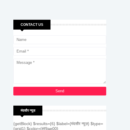
CONTACT US
मंदसौर न्यूज़
{getBlock} $results={6} $label={मंदसौर न्यूज़} $type=
{grid1} $color={#f9ae00}