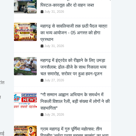
पिस्टल-कारतूस और दो वाहन जब्त
July 31, 2026
महागढ़ से सावलियाजी तक छठी पैदल यात्रा
का भव्य आयोजन - 05 अगस्त को होगा
प्रस्थान
July 31, 2026
महागढ़ में इंद्रदेव को रीझाने के लिए उमड़ा
जनसैलाब: ढोल-डीजे के साथ निकाला भव्य
चल समारोह, सरोवर पर हुआ हवन-पूजन
July 27, 2026
ांत
*गौ सम्मान आह्वान अभियान के समर्थन में
ल
निकली विशाल रैली, बड़ी संख्या में लोगों ने की
सहभागिता*
July 26, 2026
ग्राम महागढ़ में गुरु पूर्णिमा महोत्सव: तीन
नाई
दिवसीय 'नर्मदा पुराण महत्तम सत्संग' का भव्य