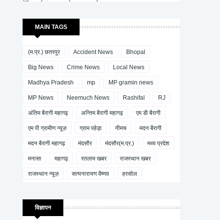
MAIN TAGS
(म.प्र.) छतरपुर
Accident News
Bhopal
Big News
Crime News
Local News
Madhya Pradesh
mp
MP gramin news
MP News
Neemuch News
Rashifal
RJ
अंतिम बैरागी महागढ़
अन्तिम बैरागी महागढ़
एम डी बैरागी
एम पी ग्रामीण न्यूज़
ग्राम पहेड़ा
नीमच
मदन बैरागी
मदन बैरागी महागढ़
मंदसौर
मंदसौर(म.प्र.)
मध्य प्रदेश
मनासा
महागढ़
रतलाम खबर
राजस्थान खबर
राजस्थान न्यूज़
सत्यनारायण वैष्णव
हरसोल
विज्ञापन