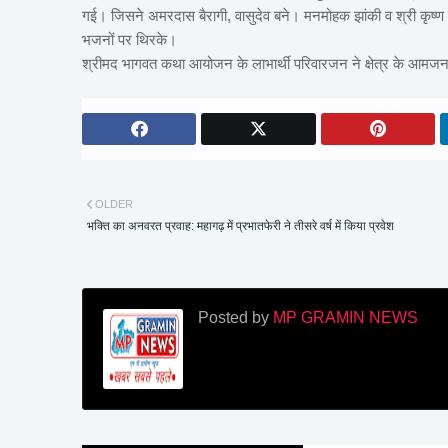
गई। जिसने अमरदास बैरागी, वासुदेव बने। मनमोहक झांकी व श्री कृष्ण 
भजनों पर थिरके।
श्रीमद भागवत कथा आयोजन के लाभार्थी परिवारजन ने क्षेत्र के आमज
OLDER
भक्ति का अनवरत प्रवाह: महागढ़ में प्रभातफेरी ने तीसरे वर्ष में किया प्रवेश
Posted by
MP GRAMIN NEWS