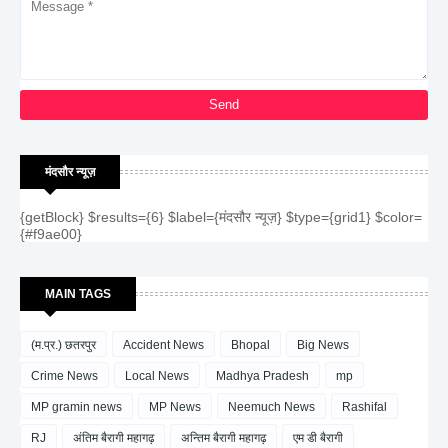
मंदसौर न्यूज़
{getBlock} $results={6} $label={मंदसौर न्यूज़} $type={grid1} $color=
{#f9ae00}
MAIN TAGS
(म.प्र.) छतरपुर
Accident News
Bhopal
Big News
Crime News
Local News
Madhya Pradesh
mp
MP gramin news
MP News
Neemuch News
Rashifal
RJ
अंतिम बैरागी महागढ़
अन्तिम बैरागी महागढ़
एम डी बैरागी