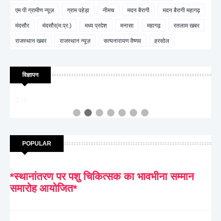
एम पी ग्रामीण न्यूज़
ग्राम पहेड़ा
नीमच
मदन बैरागी
मदन बैरागी महागढ़
मंदसौर
मंदसौर(म.प्र.)
मध्य प्रदेश
मनासा
महागढ़
रतलाम खबर
राजस्थान खबर
राजस्थान न्यूज़
सत्यनारायण वैष्णव
हरसोल
विज्ञापन
2 / 7
POPULAR
*स्थानांतरण पर पशु चिकित्सक का भावभीना सम्मान
समारोह आयोजित*