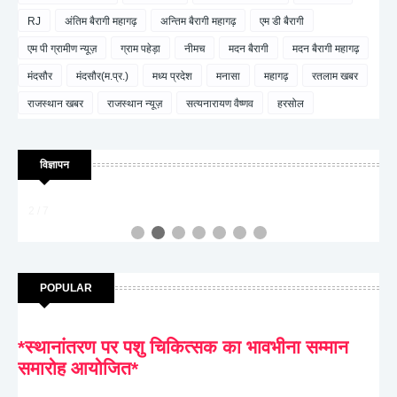
RJ
अंतिम बैरागी महागढ़
अन्तिम बैरागी महागढ़
एम डी बैरागी
एम पी ग्रामीण न्यूज़
ग्राम पहेड़ा
नीमच
मदन बैरागी
मदन बैरागी महागढ़
मंदसौर
मंदसौर(म.प्र.)
मध्य प्रदेश
मनासा
महागढ़
रतलाम खबर
राजस्थान खबर
राजस्थान न्यूज़
सत्यनारायण वैष्णव
हरसोल
विज्ञापन
2 / 7
POPULAR
*स्थानांतरण पर पशु चिकित्सक का भावभीना सम्मान
समारोह आयोजित*