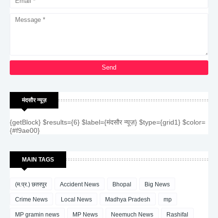
मंदसौर न्यूज़
{getBlock} $results={6} $label={मंदसौर न्यूज़} $type={grid1} $color=
{#f9ae00}
MAIN TAGS
(म.प्र.) छतरपुर
Accident News
Bhopal
Big News
Crime News
Local News
Madhya Pradesh
mp
MP gramin news
MP News
Neemuch News
Rashifal