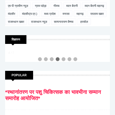
एम पी ग्रामीण न्यूज़
ग्राम पहेड़ा
नीमच
मदन बैरागी
मदन बैरागी महागढ़
मंदसौर
मंदसौर(म.प्र.)
मध्य प्रदेश
मनासा
महागढ़
रतलाम खबर
राजस्थान खबर
राजस्थान न्यूज़
सत्यनारायण वैष्णव
हरसोल
विज्ञापन
4 / 7
POPULAR
*स्थानांतरण पर पशु चिकित्सक का भावभीना सम्मान
समारोह आयोजित*