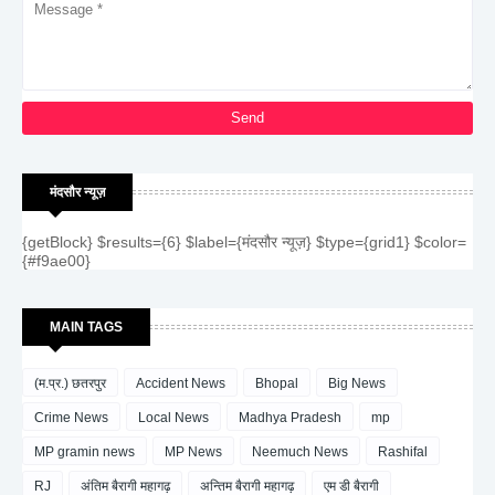
मंदसौर न्यूज़
{getBlock} $results={6} $label={मंदसौर न्यूज़} $type={grid1} $color=
{#f9ae00}
MAIN TAGS
(म.प्र.) छतरपुर
Accident News
Bhopal
Big News
Crime News
Local News
Madhya Pradesh
mp
MP gramin news
MP News
Neemuch News
Rashifal
RJ
अंतिम बैरागी महागढ़
अन्तिम बैरागी महागढ़
एम डी बैरागी